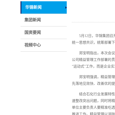
华锦新闻
集团新闻
国资要闻
5月12日，华锦集团召
统一思想共识，统筹部署下
视频中心
郑宝明指出，本次会议
公司精益管理工作部署的贯
“运动式”工作，而是企业
郑宝明强调，精益管理
先落地见效快、改善优的
结合石化行业发展特性
速整改突出问题，同时将精
单位主要负责人要精准吃透
推进工作。精益管理以消除