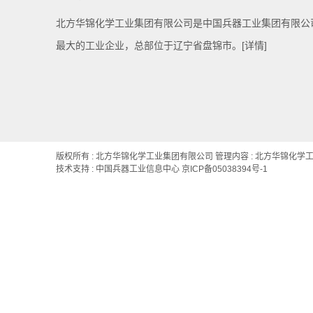
北方华锦化学工业集团有限公司是中国兵器工业集团有限公
最大的工业企业，总部位于辽宁省盘锦市。
[详情]
版权所有 : 北方华锦化学工业集团有限公司 管理内容 : 北方华锦化
技术支持 : 中国兵器工业信息中心
京ICP备05038394号-1