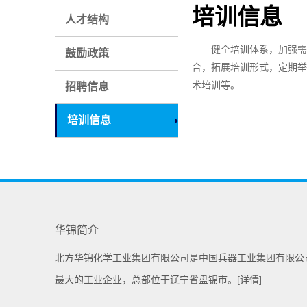
培训信息
人才结构
健全培训体系，加强需
鼓励政策
合，拓展培训形式，定期举
术培训等。
招聘信息
培训信息
华锦简介
北方华锦化学工业集团有限公司是中国兵器工业集团有限公
最大的工业企业，总部位于辽宁省盘锦市。
[详情]