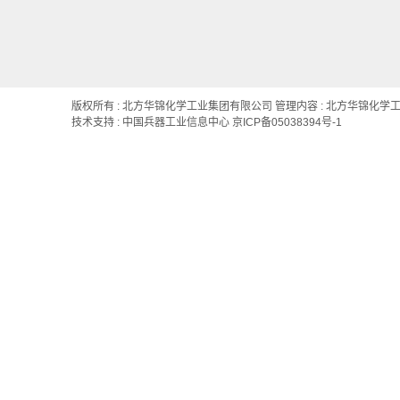
版权所有 : 北方华锦化学工业集团有限公司 管理内容 : 北方华锦化
技术支持 : 中国兵器工业信息中心
京ICP备05038394号-1