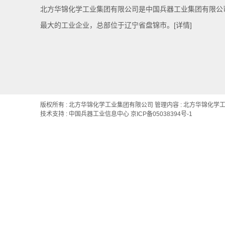
北方华锦化学工业集团有限公司是中国兵器工业集团有限公
最大的工业企业，总部位于辽宁省盘锦市。
[详情]
版权所有 : 北方华锦化学工业集团有限公司 管理内容 : 北方华锦化
技术支持 : 中国兵器工业信息中心
京ICP备05038394号-1