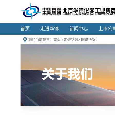
首页
走进华锦
新闻中心
上市公
您的当前位置：
首页
>
走进华锦
>
图说华锦